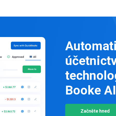
Automati
účetnictv
technolog
Booke AI
Začněte hned