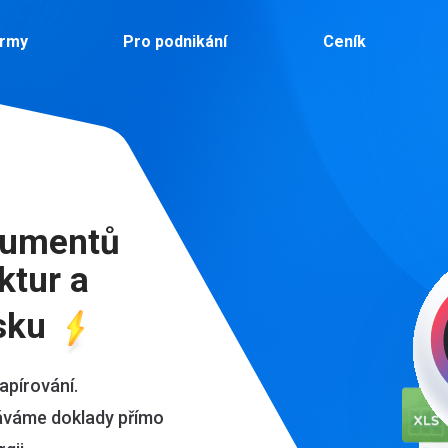
irmy
Pro podnikání
Ceník
kumentů
ktur a
sku
apírování.
áváme doklady přímo