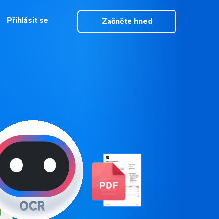
Přihlásit se
Začněte hned