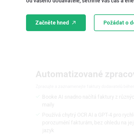
od vašeho dodavatele, šetříme váš čas a ener
Začněte hned
Požádat o 
Automatizované zpracov
Zpracujte a zaznamenejte faktury dodavatelů běhe
Booke AI snadno načítá faktury z různýc
maily
Používá chytrý OCR AI a GPT-4 pro rychl
porozumění fakturám, bez ohledu na jej
jazyk