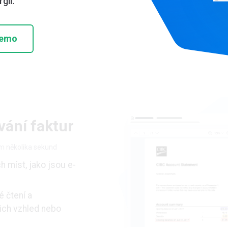
gii.
demo
ání faktur
m několika sekund
h míst, jako jsou e-
é čtení a
ich vzhled nebo