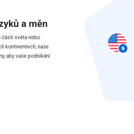
azyků a měn
ch částí světa nebo
ch kontinentech, naše
y, aby vaše podnikání