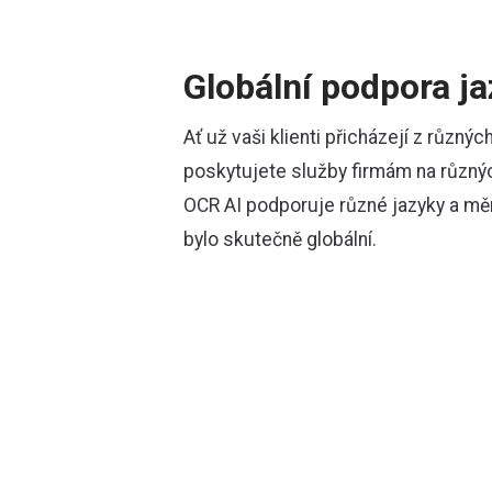
Globální podpora j
Ať už vaši klienti přicházejí z různý
poskytujete služby firmám na různý
OCR AI podporuje různé jazyky a měn
bylo skutečně globální.