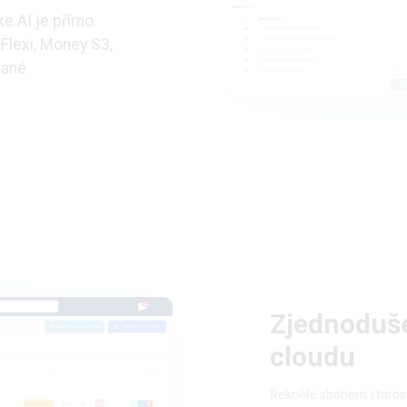
e AI je přímo
Flexi, Money S3,
vané
Zjednoduš
cloudu
Řekněte sbohem staros