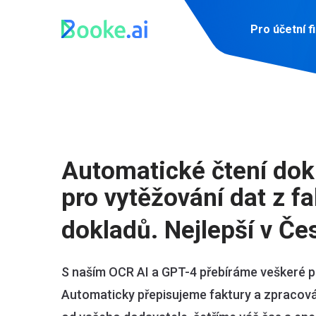
Pro účetní f
Automatické čtení do
pro vytěžování dat z fa
dokladů. Nejlepší v Če
S naším OCR AI a GPT-4 přebíráme veškeré p
Automaticky přepisujeme faktury a zpracov