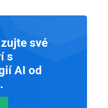
zujte své
í s
ií AI od
.